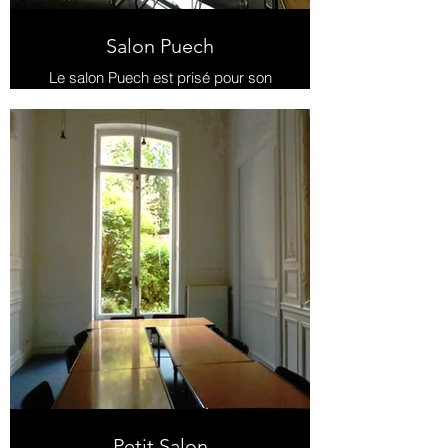
Salon Puech
Le salon Puech est prisé pour son
élégance et sa superficie. Il peut
accueillir entre 24 et 40 personnes.
Un système de visioconférence
performant vous permettra de
programmer des réunions en
distanciel.
Un accès au jardin est possible
depuis le salon.
Petit Salon