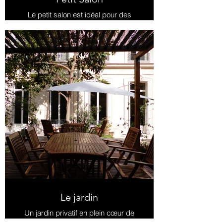
Le petit salon est idéal pour des
réunions d'équipe ou des entretiens.
Il peut accueillir une douzaine de
personnes.
Un système de visioconférence est
également à votre disposition dans
cet espace.
Un accès au jardin est possible
depuis le salon.
Le jardin
Un jardin privatif en plein cœur de
Paris disponible à la location pour