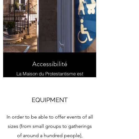
Accessibilité
La Maison du Protestantisme est
accessible pour tous. Un ascenseur
est à disposition pour ceux qui
souhaitent accéder aux salons sans
passer par des escaliers.
EQUIPMENT
In order to be able to offer events of all
sizes (from small groups to gatherings
of around a hundred people),