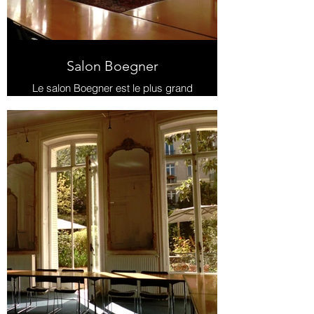
Salon Boegner
Le salon Boegner est le plus grand
espace disponible à la location. Il
peut accueillir entre 32 et 80
personnes et il est possible de
l'agencer de diverses manières
pour optimiser l'espace selon vos
besoins .
Un accès au jardin est possible
depuis le salon.