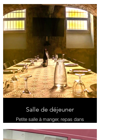
des événements spéciaux et des
moments de détente.
Les visiteurs ont accès à ce havre
de paix depuis les salons.
Salle de déjeuner
Petite salle à manger, repas dans
les locaux de la Maison du
protestantisme.